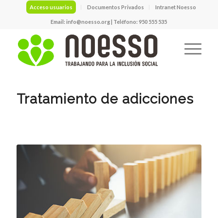
Acceso usuarios
Documentos Privados
Intranet Noesso
Email:
info@noesso.org
| Teléfono: 950 555 535
Tratamiento de adicciones
TRATAMIENTO AMBULATORIO