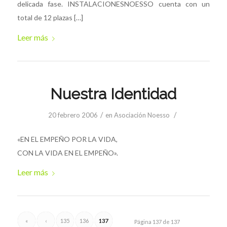
delicada fase. INSTALACIONESNOESSO cuenta con un
total de 12 plazas […]
Leer más
Nuestra Identidad
/
/
20 febrero 2006
en
Asociación Noesso
«EN EL EMPEÑO POR LA VIDA,
CON LA VIDA EN EL EMPEÑO».
Leer más
«
‹
135
136
137
Página 137 de 137