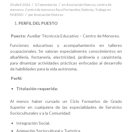
/
/
20 abril 2026
0 Comentarios
en
Asociación Noesso
,
centro de
menores
,
Centro de menores Paco Fernandez
,
Noticias
,
Trabaja en
/
NOESSO
por
Asociación Noesso
PERFIL DEL PUESTO
Puesto:
Auxiliar Técnico/a Educativo – Centro de Menores.
Funciones educativas y acompañamiento en talleres
ocupacionales. Se valoran especialmente conocimientos en
albañilería, fontanería, electricidad, jardinería o carpintería,
para dinamizar actividades prácticas enfocadas al desarrollo
de habilidades para la vida autónoma.
Perfil:
Titulación requerida:
Al menos haber cursado un Ciclo Formativo de Grado
Superior en cualquiera de las especialidades de Servicios
Socioculturales y a la Comunidad:
Integración Social.
Animación Sociocultural y Turística.