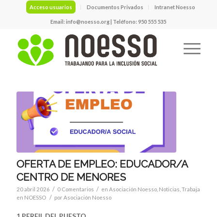
Acceso usuarios
Documentos Privados
Intranet Noesso
Email:
info@noesso.org
| Teléfono: 950 555 535
OFERTA DE EMPLEO: EDUCADOR/A
CENTRO DE MENORES
/
/
20 abril 2026
0 Comentarios
en
Asociación Noesso
,
Noticias
,
Trabaja
/
en NOESSO
por
Asociación Noesso
1.PERFIL DEL PUESTO