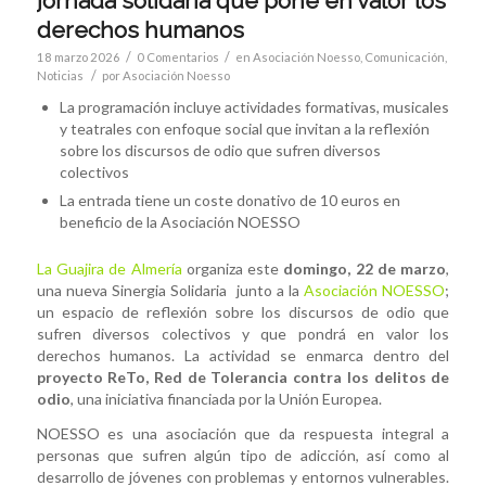
jornada solidaria que pone en valor los
derechos humanos
/
/
18 marzo 2026
0 Comentarios
en
Asociación Noesso
,
Comunicación
,
/
Noticias
por
Asociación Noesso
La programación incluye actividades formativas, musicales
y teatrales con enfoque social que invitan a la reflexión
sobre los discursos de odio que sufren diversos
colectivos
La entrada tiene un coste donativo de 10 euros en
beneficio de la Asociación NOESSO
La Guajira de Almería
organiza este
domingo, 22 de marzo
,
una nueva Sinergia Solidaria junto a la
Asociación NOESSO
;
un espacio de reflexión sobre los discursos de odio que
sufren diversos colectivos y que pondrá en valor los
derechos humanos. La actividad se enmarca dentro del
proyecto ReTo, Red de Tolerancia contra los delitos de
odio
, una iniciativa financiada por la Unión Europea.
NOESSO es una asociación que da respuesta integral a
personas que sufren algún tipo de adicción, así como al
desarrollo de jóvenes con problemas y entornos vulnerables.