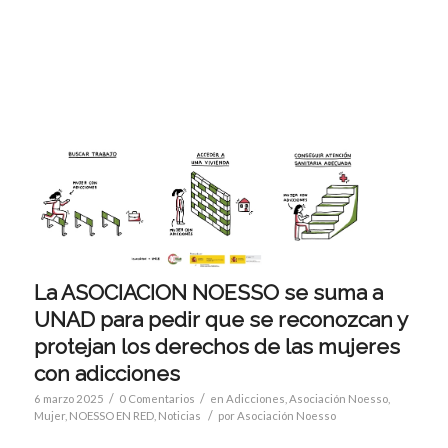
La ASOCIACION NOESSO se suma a
UNAD para pedir que se reconozcan y
protejan los derechos de las mujeres
con adicciones
/
/
6 marzo 2025
0 Comentarios
en
Adicciones
,
Asociación Noesso
,
/
Mujer
,
NOESSO EN RED
,
Noticias
por
Asociación Noesso