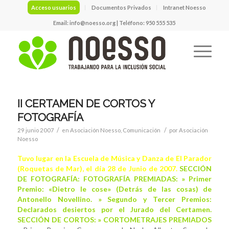
Acceso usuarios
Documentos Privados
Intranet Noesso
Email:
info@noesso.org
| Teléfono: 950 555 535
II CERTAMEN DE CORTOS Y
FOTOGRAFÍA
/
/
29 junio 2007
en
Asociación Noesso
,
Comunicación
por
Asociación
Noesso
Tuvo lugar en la Escuela de Música y Danza de El Parador
(Roquetas de Mar), el día 28 de Junio de 2007.
SECCIÓN
DE FOTOGRAFÍA: FOTOGRAFÍA PREMIADAS: » Primer
Premio: «
Dietro le cose
» (Detrás de las cosas) de
Antonello Novellino. » Segundo y Tercer Premios:
Declarados desiertos por el Jurado del Certamen.
SECCIÓN DE CORTOS: » CORTOMETRAJES PREMIADOS