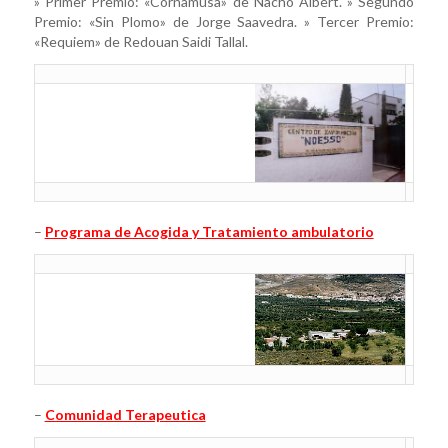
» Primer Premio: «
Cornamusa
» de Nacho Albert. » Segundo
Premio: «
Sin Plomo
» de Jorge Saavedra. » Tercer Premio:
«
Requiem
» de Redouan Saidi Tallal.
–
Programa de Acogida y Tratamiento ambulatorio
–
Comunidad Terapeutica