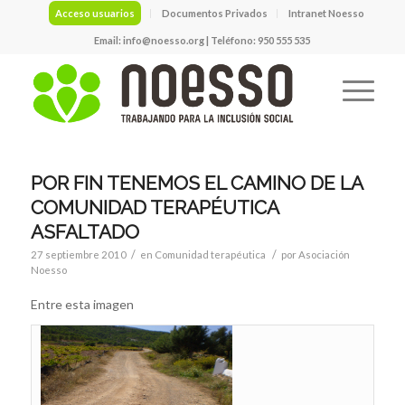
Acceso usuarios
Documentos Privados
Intranet Noesso
Email:
info@noesso.org
| Teléfono: 950 555 535
POR FIN TENEMOS EL CAMINO DE LA
COMUNIDAD TERAPÉUTICA
ASFALTADO
/
/
27 septiembre 2010
en
Comunidad terapéutica
por
Asociación
Noesso
Entre esta imagen