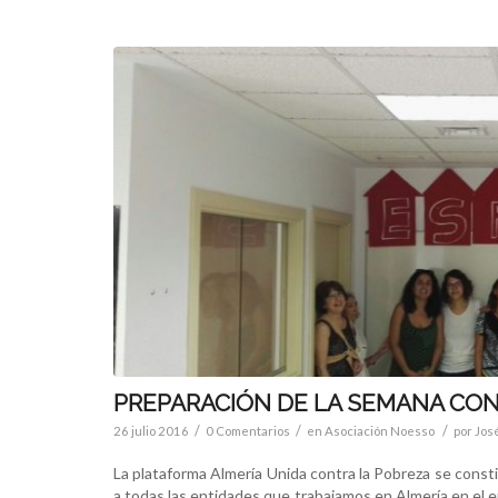
PREPARACIÓN DE LA SEMANA CON
/
/
/
26 julio 2016
0 Comentarios
en
Asociación Noesso
por
Jos
La plataforma Almería Unida contra la Pobreza se const
a todas las entidades que trabajamos en Almería en el en