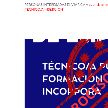
PERSONAS INTERESADAS ENVIAR CV A
agencia@no
TÉCNICO/A INSERCIÓN”