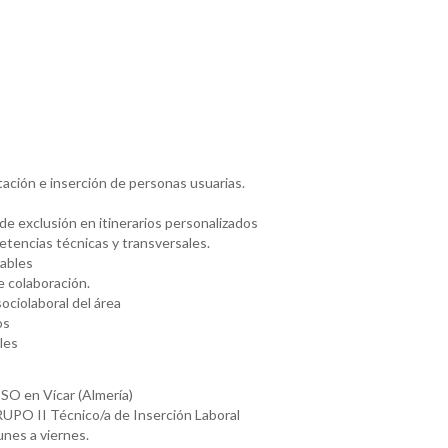
ación e inserción de personas usuarias.
e exclusión en itinerarios personalizados
tencias técnicas y transversales.
rables
e colaboración.
ociolaboral del área
os
les
SSO en Vícar (Almería)
UPO II Técnico/a de Inserción Laboral
unes a viernes.