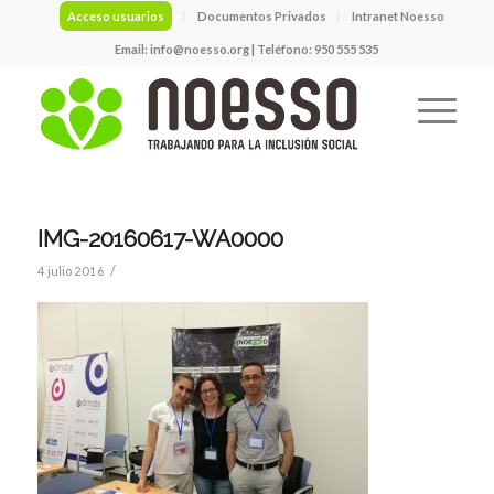
Acceso usuarios
Documentos Privados
Intranet Noesso
Email:
info@noesso.org
| Teléfono: 950 555 535
IMG-20160617-WA0000
/
4 julio 2016