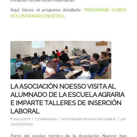
Aquí tienes el programa detallado:
PROGRAMA CURSO
VOLUNTARIADO NOESSO
.
LA ASOCIACIÓN NOESSO VISITA AL
ALUMNADO DE LA ESCUELA AGRARIA
E IMPARTE TALLERES DE INSERCIÓN
LABORAL
/
/
/
9 mayo 2019
1 Comentario
en
Formación
,
Reinserción Laboral
por
José Martinez
Parte del equipo técnico de la Asociación Noesso han