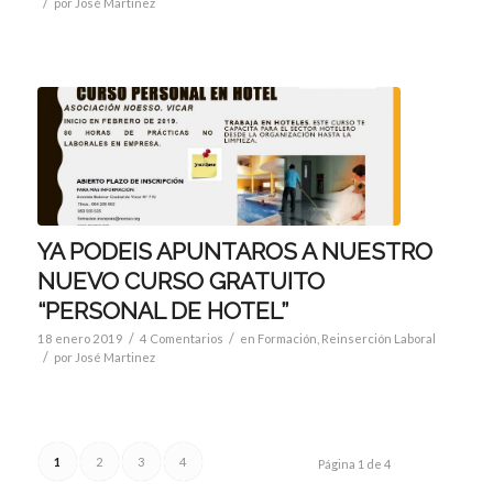
/
por
José Martinez
YA PODEIS APUNTAROS A NUESTRO
NUEVO CURSO GRATUITO
“PERSONAL DE HOTEL”
/
/
18 enero 2019
4 Comentarios
en
Formación
,
Reinserción Laboral
/
por
José Martinez
1
2
3
4
Página 1 de 4