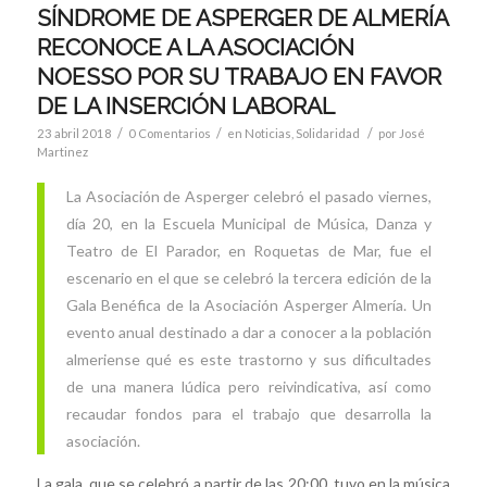
SÍNDROME DE ASPERGER DE ALMERÍA
RECONOCE A LA ASOCIACIÓN
NOESSO POR SU TRABAJO EN FAVOR
DE LA INSERCIÓN LABORAL
/
/
/
23 abril 2018
0 Comentarios
en
Noticias
,
Solidaridad
por
José
Martinez
La Asociación de Asperger celebró el pasado viernes,
día 20, en la Escuela Municipal de Música, Danza y
Teatro de El Parador, en Roquetas de Mar, fue el
escenario en el que se celebró la tercera edición de la
Gala Benéfica de la Asociación Asperger Almería. Un
evento anual destinado a dar a conocer a la población
almeriense qué es este trastorno y sus dificultades
de una manera lúdica pero reivindicativa, así como
recaudar fondos para el trabajo que desarrolla la
asociación.
La gala, que se celebró a partir de las 20:00, tuvo en la música