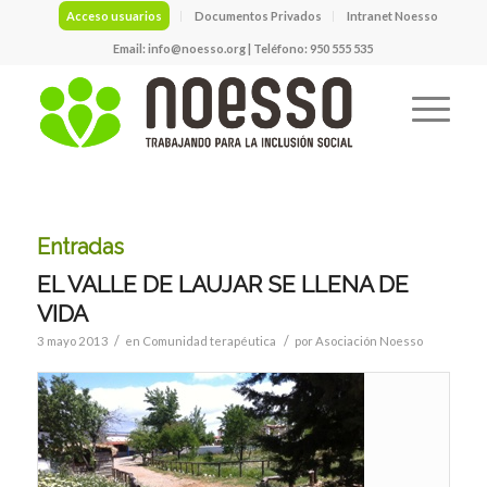
Acceso usuarios
Documentos Privados
Intranet Noesso
Email:
info@noesso.org
| Teléfono: 950 555 535
Entradas
EL VALLE DE LAUJAR SE LLENA DE
VIDA
/
/
3 mayo 2013
en
Comunidad terapéutica
por
Asociación Noesso