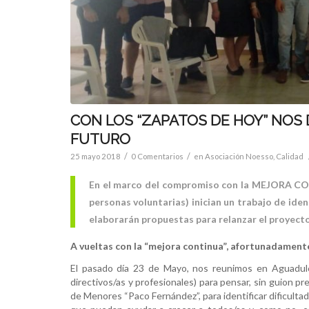
CON LOS “ZAPATOS DE HOY” NOS
FUTURO
/
/
25 mayo 2018
0 Comentarios
en
Asociación Noesso
,
Calidad
En el marco del compromiso con la MEJORA CON
personas voluntarias) inician un trabajo de ide
elaborarán propuestas para relanzar el proyec
A vueltas con la “mejora continua”, afortunadamen
El pasado día 23 de Mayo, nos reunimos en Aguadulce
directivos/as y profesionales) para pensar, sin guion p
de Menores “Paco Fernández”, para identificar dificulta