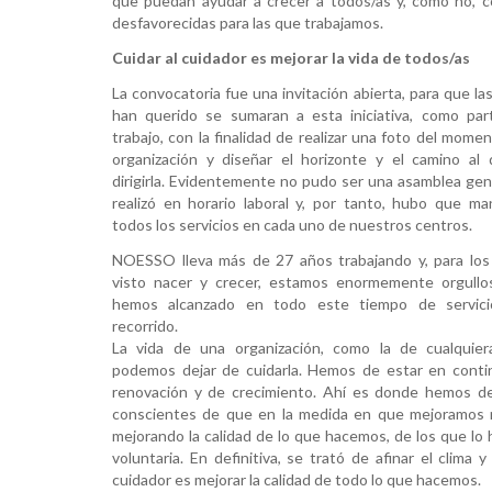
que puedan ayudar a crecer a todos/as y, como no, c
desfavorecidas para las que trabajamos.
Cuidar al cuidador es mejorar la vida de todos/as
La convocatoria fue una invitación abierta, para que l
han querido se sumaran a esta iniciativa, como pa
trabajo, con la finalidad de realizar una foto del momen
organización y diseñar el horizonte y el camino a
dirigirla. Evidentemente no pudo ser una asamblea gen
realizó en horario laboral y, por tanto, hubo que ma
todos los servicios en cada uno de nuestros centros.
NOESSO lleva más de 27 años trabajando y, para lo
visto nacer y crecer, estamos enormemente orgullo
hemos alcanzado en todo este tiempo de servic
recorrido.
La vida de una organización, como la de cualquier
podemos dejar de cuidarla. Hemos de estar en conti
renovación y de crecimiento. Ahí es donde hemos de 
conscientes de que en la medida en que mejoramos nu
mejorando la calidad de lo que hacemos, de los que lo 
voluntaria. En definitiva, se trató de afinar el clim
cuidador es mejorar la calidad de todo lo que hacemos.