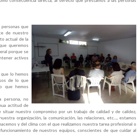
omo consecuencia directa, al servicio que prestamos a las personas
as personas que
rte de nuestro
to actual de la
l que queremos
eral porque se
ntener activos
s que lo hemos
sos de lo que
io que hemos
a persona, no
nua actitud de
situar nuestro compromiso por un trabajo de calidad y de calidez,
estra organización, la comunicación, las relaciones, etc…, estamos
hacemos y del clima con el que realizamos nuestra tarea profesional o
a y funcionamiento de nuestros equipos, conscientes de que cuidar al