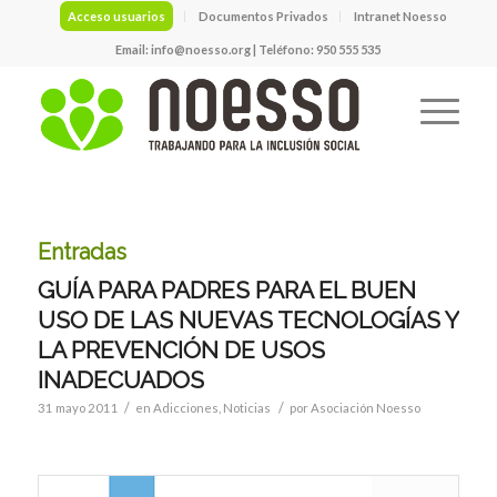
Acceso usuarios
Documentos Privados
Intranet Noesso
Email:
info@noesso.org
| Teléfono: 950 555 535
Entradas
GUÍA PARA PADRES PARA EL BUEN
USO DE LAS NUEVAS TECNOLOGÍAS Y
LA PREVENCIÓN DE USOS
INADECUADOS
/
/
31 mayo 2011
en
Adicciones
,
Noticias
por
Asociación Noesso