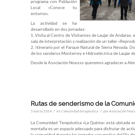
programa con Población
Local «Conoce tu
entorno».
La actividad se ha
desarrollado en dos jornadas:
1. Visita al Centro de Visitantes de Laujar de Andarax, e
sala de interpretación y realización de un taller «Repro
2. Itinerario por el Parque Natural de Sierra Nevada.
de los senderos Monterrey e Hidroeléctrica de Laujar d
Desde la Asociación Noesso queremos agradecer a Almira
Rutas de senderismo de la Comuni
/
/
5 marzo 2014
en
Comunidad terapéutica
por
Asociación Noe
La Comunidad Terapéutica «La Quinta» está ubicada en 
montaña es un espacio adecuado para disfrutar de activ
la comunidad durante las jornadas con motivo del Día de