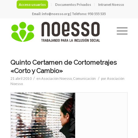
Acceso usuarios
Documentos Privados
Intranet Noesso
Email:
info@noesso.org
| Teléfono: 950 555 535
Quinto Certamen de Cortometrajes
«Corto y Cambio»
/
/
21 abril 2010
en
Asociación Noesso
,
Comunicación
por
Asociación
Noesso