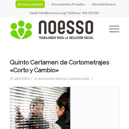
Acceso usuarios
Documentos Privados
Intranet Noesso
Email:
info@noesso.org
| Teléfono: 950 555 535
Quinto Certamen de Cortometrajes
«Corto y Cambio»
/
/
21 abril 2010
en
Asociación Noesso
,
Comunicación