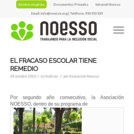
Acceso usuarios
Documentos Privados
Intranet Noesso
Email:
info@noesso.org
| Teléfono: 950 555 535
EL FRACASO ESCOLAR TIENE
REMEDIO
/
/
28 octubre 2010
en
Noticias
por
Asociación Noesso
Por segundo año consecutivo, la Asociación
NOESSO, dentro de su programa de