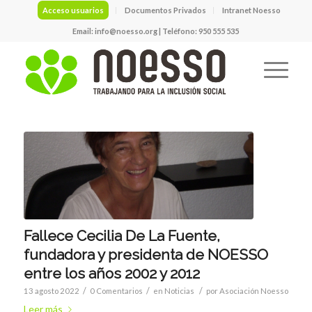
Acceso usuarios
Documentos Privados
Intranet Noesso
Email:
info@noesso.org
| Teléfono: 950 555 535
Fallece Cecilia De La Fuente,
fundadora y presidenta de NOESSO
entre los años 2002 y 2012
/
/
/
13 agosto 2022
0 Comentarios
en
Noticias
por
Asociación Noesso
Leer más