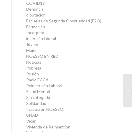
COVID19
Denuncia
diputacion
Escuelas de Segunda Oportunidad (E2O)
Formación
Incorpora
inserción laboral
Jóvenes
Mujer
NOESSO EN RED
Noticias
Pobreza
Prisión
Radio ECCA
Reinserción Laboral
La
Salud Mental
as
Sin categoría
Solidaridad
Trabaja en NOESSO
UNAD
Vícar
Vivienda de Reinserción