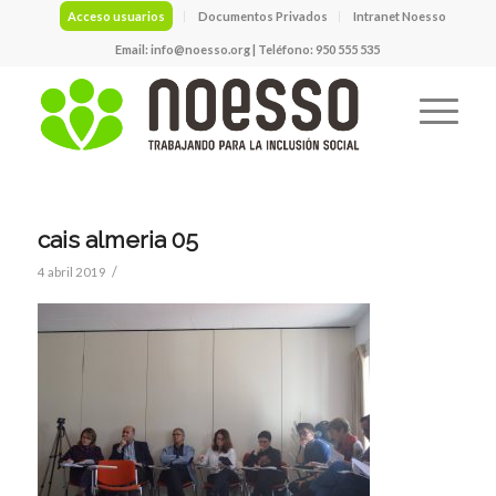
Acceso usuarios
Documentos Privados
Intranet Noesso
Email:
info@noesso.org
| Teléfono: 950 555 535
cais almeria 05
/
4 abril 2019