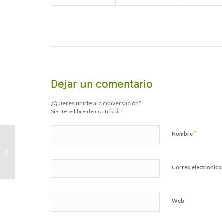
Dejar un comentario
¿Quieres unirte a la conversación?
Siéntete libre de contribuir!
*
Nombre
NOESSO ACUDE AL
SEMINARIO DE
NEGOCIACIÓN
Correo electrónic
AVANZADA Y
COACHING
Web