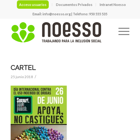
Acceso usuarios
Documentos Privados
Intranet Noesso
Email:
info@noesso.org
| Teléfono: 950 555 535
CARTEL
/
25 junio 2018