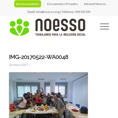
Acceso usuarios
Documentos Privados
Intranet Noesso
Email:
info@noesso.org
| Teléfono: 950 555 535
IMG-20170522-WA0048
/
26 mayo 2017