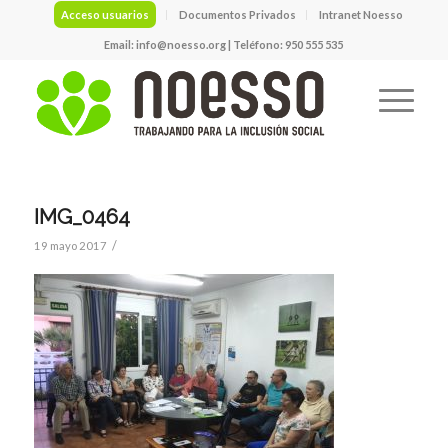
Acceso usuarios
Documentos Privados
Intranet Noesso
Email:
info@noesso.org
| Teléfono: 950 555 535
IMG_0464
/
19 mayo 2017