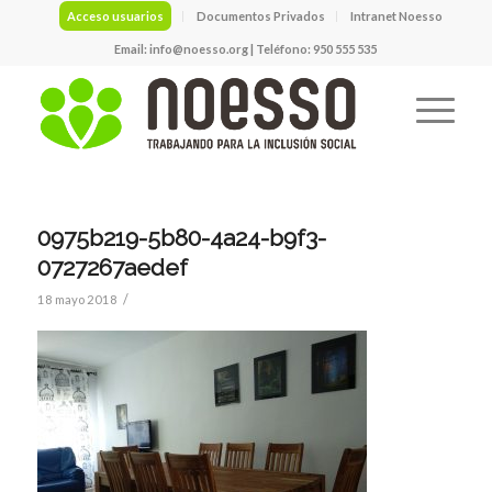
Acceso usuarios
Documentos Privados
Intranet Noesso
Email:
info@noesso.org
| Teléfono: 950 555 535
0975b219-5b80-4a24-b9f3-
0727267aedef
/
18 mayo 2018