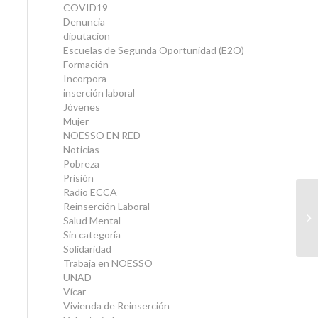
COVID19
Denuncia
diputacion
Escuelas de Segunda Oportunidad (E2O)
Formación
Incorpora
inserción laboral
Jóvenes
Mujer
NOESSO EN RED
Noticias
Pobreza
Prisión
Radio ECCA
Reinserción Laboral
GR
Salud Mental
D
Sin categoría
Solidaridad
Trabaja en NOESSO
UNAD
Vícar
Vivienda de Reinserción