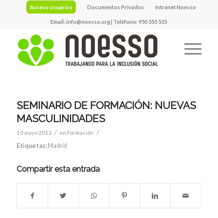
Acceso usuarios
Documentos Privados
Intranet Noesso
Email:
info@noesso.org
| Teléfono: 950 555 535
SEMINARIO DE FORMACIÓN: NUEVAS
MASCULINIDADES
/
/
10 mayo 2012
en
Formación
Etiquetas:
Madrid
Compartir esta entrada