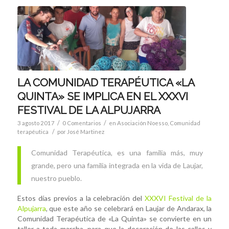
LA COMUNIDAD TERAPÉUTICA «LA
QUINTA» SE IMPLICA EN EL XXXVI
FESTIVAL DE LA ALPUJARRA
/
/
3 agosto 2017
0 Comentarios
en
Asociación Noesso
,
Comunidad
/
terapéutica
por
José Martinez
Comunidad Terapéutica, es una familia más, muy
grande, pero una familia integrada en la vida de Laujar,
nuestro pueblo.
Estos días previos a la celebración del
XXXVI Festival de la
Alpujarra
, que este año se celebrará en Laujar de Andarax, la
Comunidad Terapéutica de «La Quinta» se convierte en un
taller a toda marcha, para que la decoración de las calles y