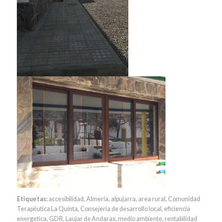
Etiquetas:
accesibilidad
,
Almería
,
alpujarra
,
area rural
,
Comunidad
Terapéutica La Quinta
,
Consejeria de desarrollo local
,
eficiencia
energetica
,
GDR
,
Laujar de Andarax
,
medio ambiente
,
rentabilidad