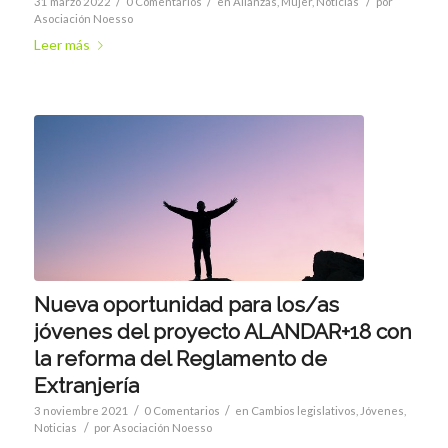
/
/
/
31 marzo 2022
0 Comentarios
en
Alianzas
,
Mujer
,
Noticias
por
Asociación Noesso
Leer más
Nueva oportunidad para los/as
jóvenes del proyecto ALANDAR+18 con
la reforma del Reglamento de
Extranjería
/
/
3 noviembre 2021
0 Comentarios
en
Cambios legislativos
,
Jóvenes
,
/
Noticias
por
Asociación Noesso