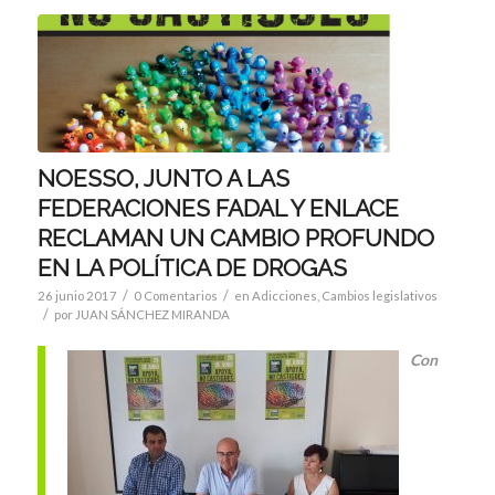
NOESSO, JUNTO A LAS
FEDERACIONES FADAL Y ENLACE
RECLAMAN UN CAMBIO PROFUNDO
EN LA POLÍTICA DE DROGAS
/
/
26 junio 2017
0 Comentarios
en
Adicciones
,
Cambios legislativos
/
por
JUAN SÁNCHEZ MIRANDA
Con