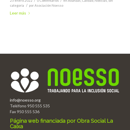
/
/
25 enero 2022
0 Comentarios
en
Alianzas
,
Calidad
,
Noticias
,
Sin
/
categoría
por
Asociación Noesso
Leer más
info@noesso.org
Teléfono 950 555 535
Fax 950 555 536
Página web financiada por Obra Social La
Caixa