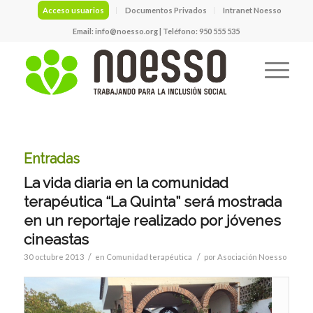
Acceso usuarios
Documentos Privados
Intranet Noesso
Email:
info@noesso.org
| Teléfono: 950 555 535
Entradas
La vida diaria en la comunidad
terapéutica “La Quinta” será mostrada
en un reportaje realizado por jóvenes
cineastas
/
/
30 octubre 2013
en
Comunidad terapéutica
por
Asociación Noesso