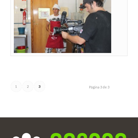
1
2
3
Página 3 de 3