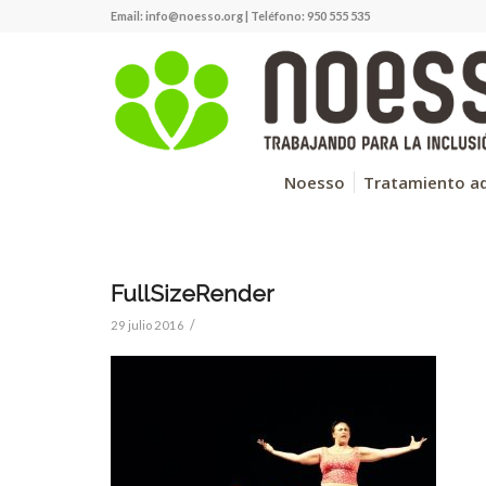
Email:
info@noesso.org
| Teléfono: 950 555 535
Noesso
Tratamiento ad
FullSizeRender
/
29 julio 2016