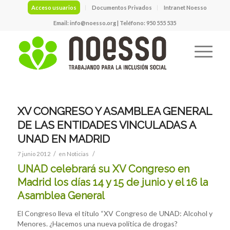
Acceso usuarios
Documentos Privados
Intranet Noesso
Email:
info@noesso.org
| Teléfono: 950 555 535
XV CONGRESO Y ASAMBLEA GENERAL
DE LAS ENTIDADES VINCULADAS A
UNAD EN MADRID
/
/
7 junio 2012
en
Noticias
UNAD celebrará su XV Congreso en
Madrid los días 14 y 15 de junio y el 16 la
Asamblea General
El Congreso lleva el título “XV Congreso de UNAD: Alcohol y
Menores. ¿Hacemos una nueva política de drogas?