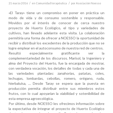
/
/
21 marzo 2016
en
Comunidad terapéutica
por
Asociación Noesso
«El Taray» tiene un compromiso en poner en práctica un
modo de vida y de consumo sostenible y responsable.
Movidos por el interés de conocer de cerca nuestro
proyecto de Huerto Ecológico, el tipo y variedades de
cultivos, han llevado adelante esta visita. La colaboración
permitiría una forma de ofrecer a NOESSO la oportunidad de
recibir y distribuir los excedentes de la producción que no se
logre emplear en el autoconsumo de nuestra red de centros.
Resultó especialmente gratificante ver la
complementariedad de los discursos. Marisol, la Ingeniero y
alma del Proyecto del Huerto, fue la encargada de mostrar,
con verdadera vocación, los detalles de todas y cada una de
las variedades plantadas: zanahorias, patatas, coles,
lechugas, lombardas, cebollas, romero, orégano, ruda,
hierbaluisa, … Desde Taray se espera que la puesta en
producción permita distribuir entre sus miembros estos
frutos, con lo cual apoyarían la viabilidad y sotenibilidad de
esta empresa agroecológica.
Por último, desde NOESSO les ofrecimos información sobre
la expectativa de integrar el proyecto de Huerto Ecológico