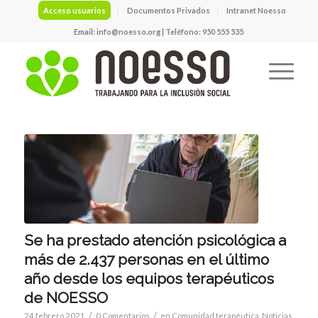
Acceso usuarios
Documentos Privados
Intranet Noesso
Email:
info@noesso.org
| Teléfono: 950 555 535
Se ha prestado atención psicológica a
más de 2.437 personas en el último
año desde los equipos terapéuticos
de NOESSO
/
/
24 febrero 2021
0 Comentarios
en
Comunidad terapéutica
,
Noticias