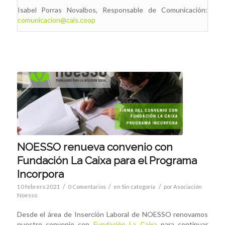
Isabel Porras Novalbos, Responsable de Comunicación:
comunicacion@cais.coop
NOESSO renueva convenio con
Fundación La Caixa para el Programa
Incorpora
/
/
/
10 febrero 2021
0 Comentarios
en
Sin categoría
por
Asociación
Noesso
Desde el área de Inserción Laboral de NOESSO renovamos
nuestro convenio con
Fundación La Caixa
para continuar