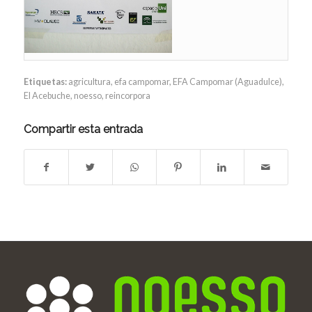
Etiquetas:
agricultura
,
efa campomar
,
EFA Campomar (Aguadulce)
,
El Acebuche
,
noesso
,
reincorpora
Compartir esta entrada