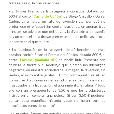
tratase, salud, familia, relaciones,…
• El Primer Premio de la categoría aficionados, dotado con
600 € al corto “
Carne de Cañón
”, de Diego Carballo y Daniel
Carlón. La amistad, un rato de diversión y… ¿por qué no
probar ese otro juego? Sin contemplaciones, en apenas tres
minutos, se advierte que del juego y la diversión a la tragedia
hay un paso, el de la droga; y, en este tipo de películas, el más
inocente es el que muere.
• La Nominación de la categoría de aficionados, en esta
ocasión, conicidió con el Premio del Público, dotado 600 €, al
corto “
Hoy yo, ¿mañana tú?
”, de Analía Ruiz. Presenta con
crudeza la fuerza y el modelaje que ejercen los liderazgos
negativos, en nuestra sociedad de la imagen, la diversión, sin
límites, el éxito entre iguales,… Como contrapunto se sitúan
los valores tradicionales del estudio, el esfuerzo, la amistad,
… asociados a la frustración, el aburrimiento, la rutina. Y todo
ello con un presupuesto de 3,50 € que los productores
invirtieron en comprar una peluca. Si con 3,50 € pudieron
contar esta magnífica historia, ¿qué no harán con los
seiscientos euros del premio?
Los premios fueron entregados por distintas autoridades