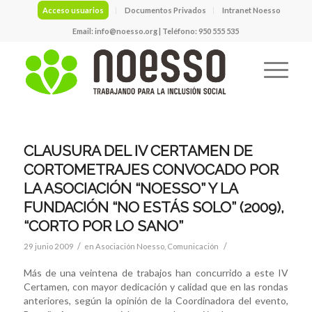
Acceso usuarios
Documentos Privados
Intranet Noesso
Email:
info@noesso.org
| Teléfono: 950 555 535
CLAUSURA DEL IV CERTAMEN DE
CORTOMETRAJES CONVOCADO POR
LA ASOCIACIÓN “NOESSO” Y LA
FUNDACIÓN “NO ESTÁS SOLO” (2009),
“CORTO POR LO SANO”
/
/
29 junio 2009
en
Asociación Noesso
,
Comunicación
Más de una veintena de trabajos han concurrido a este IV
Certamen, con mayor dedicación y calidad que en las rondas
anteriores, según la opinión de la Coordinadora del evento,