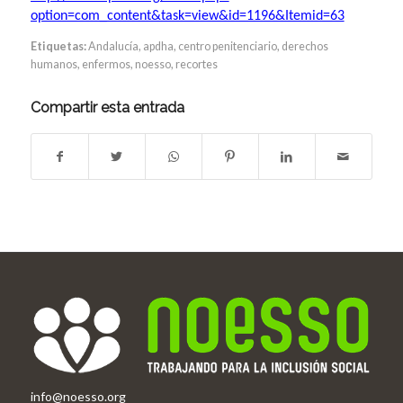
option=com_content&task=view&id=1196&Itemid=63
Etiquetas:
Andalucía
,
apdha
,
centro penitenciario
,
derechos
humanos
,
enfermos
,
noesso
,
recortes
Compartir esta entrada
info@noesso.org