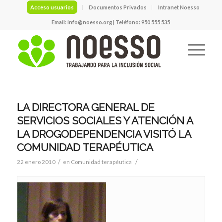
Acceso usuarios
Documentos Privados
Intranet Noesso
Email:
info@noesso.org
| Teléfono: 950 555 535
LA DIRECTORA GENERAL DE
SERVICIOS SOCIALES Y ATENCIÓN A
LA DROGODEPENDENCIA VISITÓ LA
COMUNIDAD TERAPÉUTICA
/
/
22 enero 2010
en
Comunidad terapéutica