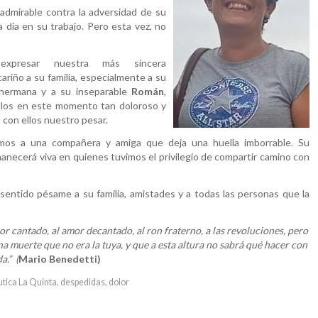
admirable contra la adversidad de su
día en su trabajo. Pero esta vez, no
expresar nuestra más sincera
cariño a su familia, especialmente a su
hermana y a su inseparable
Román
,
os en este momento tan doloroso y
con ellos nuestro pesar.
os a una compañera y amiga que deja una huella imborrable. Su
necerá viva en quienes tuvimos el privilegio de compartir camino con
entido pésame a su familia, amistades y a todas las personas que la
r cantado, al amor decantado, al ron fraterno, a las revoluciones, pero
 muerte que no era la tuya, y que a esta altura no sabrá qué hacer con
a.” (
Mario Benedetti)
tica La Quinta
,
despedidas
,
dolor