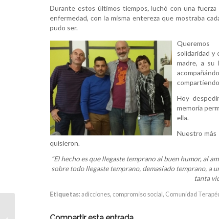
Durante estos últimos tiempos, luchó con una fuerza 
enfermedad, con la misma entereza que mostraba cada 
pudo ser.
Queremos 
solidaridad y 
madre, a su 
acompañándol
compartiendo 
Hoy despedim
memoria perma
ella.
Nuestro más s
quisieron.
“El hecho es que llegaste temprano al buen humor, al amo
sobre todo llegaste temprano, demasiado temprano, a una
tanta vid
Etiquetas:
adicciones
,
compromiso social
,
Comunidad Terapéu
NOESSO CREA EL
PRIMER CENTRO
Compartir esta entrada