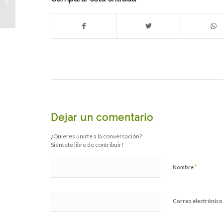
TERAPÉUTICO PARA
MUJERES CON
ADICCIONES Y
SALUD...
Dejar un comentario
¿Quieres unirte a la conversación?
Siéntete libre de contribuir!
*
Nombre
Correo electrónic