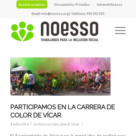
Acceso usuarios
Documentos Privados
Intranet Noesso
Email:
info@noesso.org
| Teléfono: 950 555 535
PARTICIPAMOS EN LA CARRERA DE
COLOR DE VÍCAR
/
/
8 julio 2016
en
Reinserción Laboral
,
Vícar
El Ayuntamiento de Vícar tuvo la genial idea de realizar para