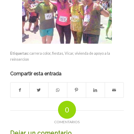
Etiquetas:
carrera color
,
fiestas
,
Vícar
,
vivienda de apoyo a la
reinsercion
Compartir esta entrada
0
COMENTARIOS
Dejar un comentario