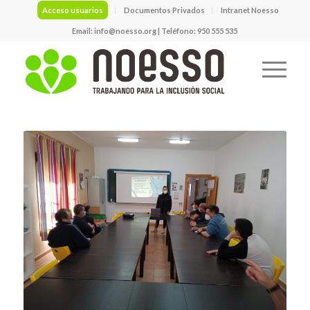
Acceso usuarios
Documentos Privados
Intranet Noesso
Email:
info@noesso.org
| Teléfono: 950 555 535