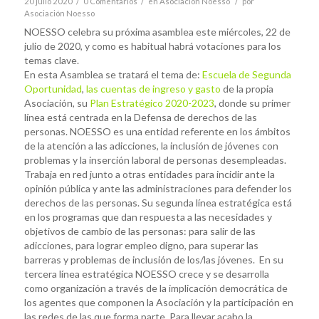
/
/
/
20 julio 2020
0 Comentarios
en
Asociación Noesso
por
Asociación Noesso
NOESSO celebra su próxima asamblea este miércoles, 22 de
julio de 2020, y como es habitual habrá votaciones para los
temas clave.
En esta Asamblea se tratará el tema de:
Escuela de Segunda
Oportunidad
,
las cuentas de ingreso y gasto
de la propia
Asociación, su
Plan Estratégico 2020-2023
, donde su primer
línea está centrada en la Defensa de derechos de las
personas. NOESSO es una entidad referente en los ámbitos
de la atención a las adicciones, la inclusión de jóvenes con
problemas y la inserción laboral de personas desempleadas.
Trabaja en red junto a otras entidades para incidir ante la
opinión pública y ante las administraciones para defender los
derechos de las personas. Su segunda línea estratégica está
en los programas que dan respuesta a las necesidades y
objetivos de cambio de las personas: para salir de las
adicciones, para lograr empleo digno, para superar las
barreras y problemas de inclusión de los/las jóvenes. En su
tercera línea estratégica NOESSO crece y se desarrolla
como organización a través de la implicación democrática de
los agentes que componen la Asociación y la participación en
las redes de las que forma parte. Para llevar acabo la