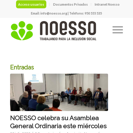
Acceso usuarios
Documentos Privados
Intranet Noesso
Email:
info@noesso.org
| Teléfono: 950 555 535
Entradas
NOESSO celebra su Asamblea
General Ordinaria este miércoles