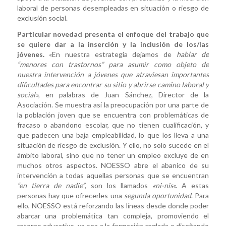
laboral de personas desempleadas en situación o riesgo de
exclusión social.
Particular novedad presenta el enfoque del trabajo que
se quiere dar a la inserción y la inclusión de los/las
jóvenes.
«En nuestra estrategia dejamos de
hablar de
“menores con trastornos” para asumir como objeto de
nuestra intervención a jóvenes que atraviesan importantes
dificultades para encontrar su sitio y abrirse camino laboral y
social»
, en palabras de Juan Sánchez, Director de la
Asociación. Se muestra así la preocupación por una parte de
la población joven que se encuentra con problemáticas de
fracaso o abandono escolar, que no tienen cualificación, y
que padecen una baja empleabilidad, lo que los lleva a una
situación de riesgo de exclusión. Y ello, no solo sucede en el
ámbito laboral, sino que no tener un empleo excluye de en
muchos otros aspectos. NOESSO abre el abanico de su
intervención a todas aquellas personas que se encuentran
“en tierra de nadie”
, son los llamados
«ni-nis
«. A estas
personas hay que ofrecerles una
segunda oportunidad
. Para
ello, NOESSO está reforzando las líneas desde donde poder
abarcar una problemática tan compleja, promoviendo el
retorno educativo, ya sea a la formación reglada o diseñando