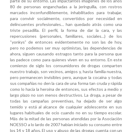
parte de su entorno. Las impactantes imágenes de los años
80 de personas enganchadas a la jeringuilla, con rostros
marcados inconfundiblemente, inhabilitados para trabajar,
para convivir socialmente, convertidos por necesidad en
delincuentes profesionales… han quedado atrás como una
triste pesadilla. El perfil, la forma de dar la cara, y las
repercusiones (personales, familiares, sociales…) de los
“yonkys” de entonces evidentemente no son las de hoy,
pero no podemos ser muy optimistas, las dependencias de
ahora, siguen causando estragos tanto para la persona que
las padece como para quienes viven en su entorno. En este
comienzo de siglo los consumidores de drogas comparten
nuestro trabajo, son vecinos, amigos y, hasta familia nuestra,
pero permanecen invisibles pero, aunque la cocaína y todas
sus compañías no den la cara de una forma tan cruda y rápida
como lo hacía la heroína de entonces, sus efectos a medio y
largo plazo no son menos destructivos. La droga, a pesar de
todas las campañas preventivas, ha dejado de ser algo
temido y está al alcance de cualquier adolescente en sus
lugares habituales de ocio cuando no en su tiempo escolar.
Más de la mitad de las personas atendidas por la Asociación
NOESSO a lo lardo de 2007 habían iniciado su consumo entre
los 14 y 18 años. El uso y abuso de las drogas cuenta con un