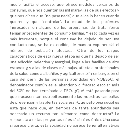
medio facilita el acceso, que ofrece modelos cercanos de
consumo, que nos cuentan las mil maravillas de sus efectos y
que nos dicen que “no pasa nada”, que ellos lo hacen cuando
quieren y que “controlan”. La mitad de los pacientes
ingresados en alguno de los programas de tratamiento
tenían antecedentes de consumo familiar. Y esto cada vez es
más frecuente, porque el consumo ha dejado de ser una
conducta rara, se ha extendido, de manera exponencial el
número de población afectada. Otro de los rasgos
característicos de esta nueva etapa es que ha dejado de ser
una adicción selectiva y marginal, llega a las familias de alto
estanding y a las de clases más bajas, afecta a profesionales
de la salud como a albañiles y agricultores. Sin embargo, en el
caso del perfil de las personas atendidas en NOESSO, el
denominador común es el abandono o fracaso escolar, más
del 50% no han terminado la ESO. ¿Qué está pasando para
que fracasen tan estrepitosamente las nuestras campañas
de prevención y las alertas sociales? ¿Qué patología social es
esta que hace que, en tiempos de tanta abundancia sea
necesario un recurso tan alienante como destructor? La
respuesta a estas preguntas ni es fácil ni es única. Una cosa
sí parece cierta: esta sociedad no parece tener alternativas