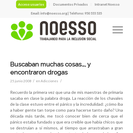
Acceso usuarios
Documentos Privados
Intranet Noesso
Email:
info@noesso.org
| Teléfono: 950 555 535
Buscaban muchas cosas…, y
encontraron drogas
/
/
25 junio 2008
en
Adicciones
Recuerdo la primera vez que una de mis maestras de primaria
sacaba en clase la palabra droga. La reacción de los chavales
de la clase estuvo entre el pánico y la incredulidad: ¿cómo iba
a haber gente tan torpe como para hacerse tanto daño? Una
década más tarde, me tocó conocer bien de cerca que el
pánico estaba fundado y que era creíble que había chicos que
se destruían a sí mismos, al tiempo que arrastraban a gran