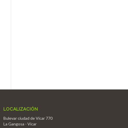
LOCALIZACIÓN
Bulevar ciudad de Vícar 770
La Gangosa - Vícar