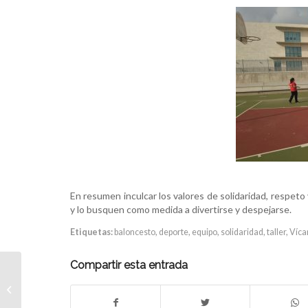
En resumen inculcar los valores de solidaridad, respet
y lo busquen como medida a divertirse y despejarse.
Etiquetas:
baloncesto
,
deporte
,
equipo
,
solidaridad
,
taller
,
Víca
Compartir esta entrada
PUBLICADO EL
INFORME MUNDIAL
SOBRE DROGAS 2016