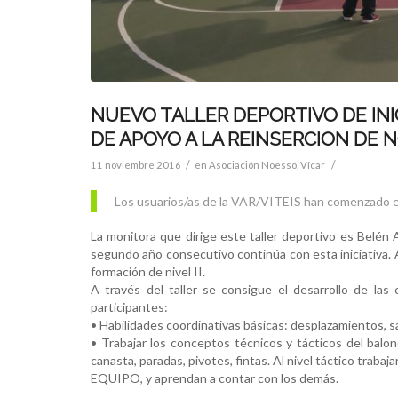
NUEVO TALLER DEPORTIVO DE INI
DE APOYO A LA REINSERCION DE 
/
/
11 noviembre 2016
en
Asociación Noesso
,
Vícar
Los usuarios/as de la VAR/VITEIS han comenzado el t
La monitora que dirige este taller deportivo es Belén 
segundo año consecutivo continúa con esta iniciativa.
formación de nivel II.
A través del taller se consigue el desarrollo de las cu
participantes:
• Habilidades coordinativas básicas: desplazamientos, s
• Trabajar los conceptos técnicos y tácticos del balo
canasta, paradas, pivotes, fintas. Al nivel táctico traba
EQUIPO, y aprendan a contar con los demás.