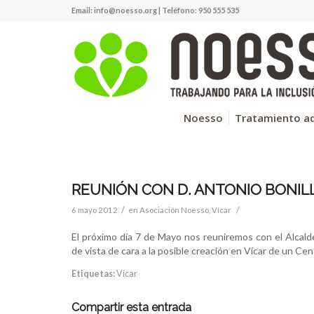
Email:
info@noesso.org
| Teléfono: 950 555 535
Noesso
Tratamiento ad
REUNIÓN CON D. ANTONIO BONILL
/
/
6 mayo 2012
en
Asociación Noesso
,
Vícar
El próximo día 7 de Mayo nos reuniremos con el Alcald
de vista de cara a la posible creación en Vícar de un C
Etiquetas:
Vícar
Compartir esta entrada