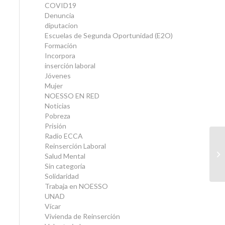
COVID19
Denuncia
diputacion
Escuelas de Segunda Oportunidad (E2O)
Formación
Incorpora
inserción laboral
Jóvenes
Mujer
NOESSO EN RED
Noticias
Pobreza
Prisión
Radio ECCA
La
Reinserción Laboral
es
Salud Mental
Ta
Sin categoría
Solidaridad
Trabaja en NOESSO
UNAD
Vícar
Vivienda de Reinserción