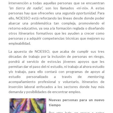
intervención a todas aquellas personas que se encuentran
“en tierra de nadie”
, son los llamados
«ni-nis
«. A estas
personas hay que ofrecerles una
segunda oportunidad
. Para
ello, NOESSO está reforzando las líneas desde donde poder
abarcar una problemática tan compleja, promoviendo el
retorno educativo, ya sea a la formación reglada o diseñando
otros itinerarios formativos que les ayuden a crecer como
personas y a adquirir competencias técnicas que mejoren su
empleabilidad.
La apuesta de NOESSO, que acaba de cumplir sus tres
décadas de trabajo por la inclusión de personas en riesgo,
pondrá al servicio de estos/as jóvenes apoyos que les
permitan dar el paso del ni estudio, ni trabajo al ahora estudio
y/o trabajo, para ello contará con programas de apoyo al
estudio personalizado a través de
mentoring
,
acompañamiento profesional y voluntario, itinerarios de
inserción laboral enfocados a los sectores donde hay más
demanda y posibilidades de encontrar empleo.
Nuevas personas para un nuevo
tiempo
Por otro lado, en apoyo a estas