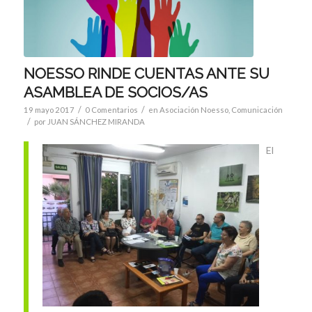
NOESSO RINDE CUENTAS ANTE SU
ASAMBLEA DE SOCIOS/AS
/
/
19 mayo 2017
0 Comentarios
en
Asociación Noesso
,
Comunicación
/
por
JUAN SÁNCHEZ MIRANDA
El