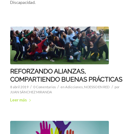
Discapacidad.
REFORZANDO ALIANZAS,
COMPARTIENDO BUENAS PRÁCTICAS
/
/
/
8 abril 2019
0 Comentarios
en
Adicciones
,
NOESSO EN RED
por
JUAN SÁNCHEZ MIRANDA
Leer más