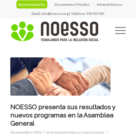
Acceso usuarios
Documentos Privados
Intranet Noesso
Email:
info@noesso.org
| Teléfono: 950 555 535
NOESSO presenta sus resultados y
nuevos programas en la Asamblea
General
/
/
26 noviembre 2020
en
Asociación Noesso
,
Comunicación