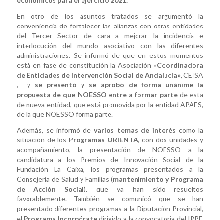
económicos para el ejercicio 2021.
En otro de los asuntos tratados se argumentó la
conveniencia de fortalecer las alianzas con otras entidades
del Tercer Sector de cara a mejorar la incidencia e
interlocución del mundo asociativo con las diferentes
administraciones. Se informó de que en estos momentos
está en fase de constitución la Asociación «
Coordinadora
de Entidades de Intervención Social de Andalucía»,
CEISA
, y
se presentó y se aprobó de forma unánime la
propuesta de que NOESSO entre a formar parte
de esta
de nueva entidad, que está promovida por la entidad APAES,
de la que NOESSO forma parte.
Además, se informó de
varios temas de interés
como la
situación de los
Programas ORIENTA
, con dos unidades y
acompañamiento, la presentación de NOESSO a la
candidatura a los Premios de Innovación Social de la
Fundación La Caixa, los programas presentados a la
Consejería de Salud y Familias (
mantenimiento y Programa
de Acción Social
), que ya han sido resueltos
favorablemente. También se comunicó que se han
presentado diferentes programas a la Diputación Provincial,
el
Programa Incorpórate
dirigido a la convocatoria del IRPF,